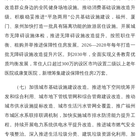
改造群众身边的全民健身场地设施。推动消费基础设施改造升
级。积极稳妥推进“平急两用”公共基础设施建设，福州、厦
门、泉州加快打造一批具有隔离功能的旅游居住设施。开展城
市无障碍设施体检，推进无障碍设施改造提升。按照职住平
衡、租购并举推进保障性住房发展。2026—2028年每年打造一
批无障碍设施改造提升片区。到2030年，全面实现义务教育优
质均衡发展，常住人口超过300万的设区市均设置二级以上老年
医院或康复医院，新增筹集建设保障性住房2万套。
（七）加强城市基础设施建设改造。推进地下空间统筹开
发和综合利用、城市地下管线管网和综合管廊建设改造。推动
城市供水设施提标改造、城市生活污水管网全覆盖。推广福州
市城区水系联排联调机制，加快实施城市排水防涝能力提升工
程。持续开展电力系统供电水平提升改造。推进城市燃气安全
专项整治。深入推进生活垃圾分类、建筑垃圾资源化利用。加