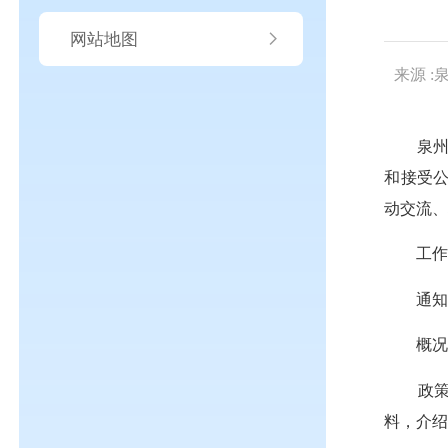
网站地图
来源 
泉
和接受
动交流
工
通
概
政
料，介