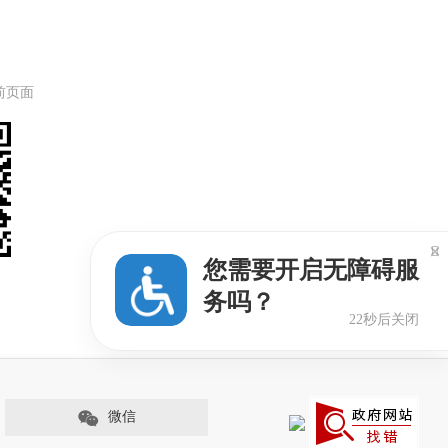
前页面

您需要开启无障碍服
务吗？
22秒后关闭
微信