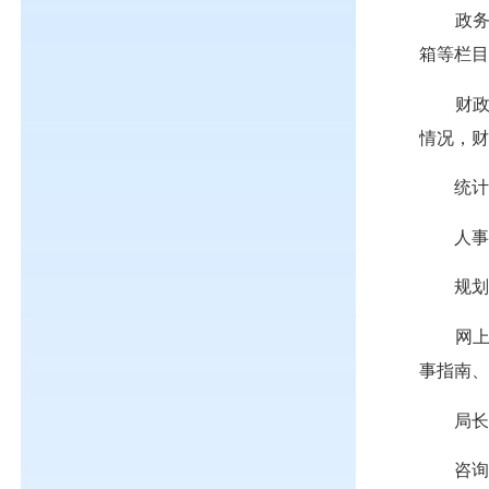
政
箱等栏
财
情况，
统
人
规
网
事指南
局
咨