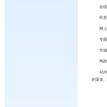
在
民
网
专
市
闽
站
的渠道