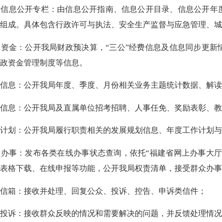
务信息公开专栏：由信息公开指南、信息公开目录、信息公开年
目组成。具体包含
行政许可与执法
、
安全生产监督与应急管理
、
政资金
：
公开我局财政预决算，
“三公”经费信息及信息同步更
财政资金管理制度等信息。
计信息
：
公开我局年度、季度、月份相关业务主题统计数据、解
事信息
：
公开我局及直属单位招考招聘、人事任免、奖励表彰、
划计划
：
公开我局履行职责相关的发展规划信息、年度工作计划
上办事：发布各类在线办事状态查询，依托
“福建省网上办事大
、表格下载、在线申报等功能，公开我局权责清单，接受群众办
长信箱：接收并处理、回复公众、投诉、控告、申诉类信件；
询投诉：接收群众反映的情况和需要解决的问题，并反馈处理情