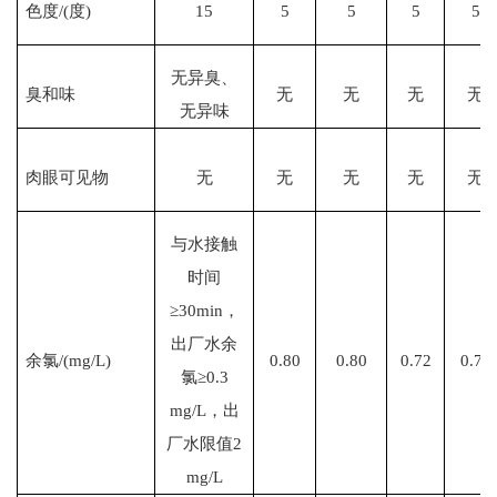
色度
/(度)
15
5
5
5
5
无异臭、
臭和味
无
无
无
无
无异味
肉眼可见物
无
无
无
无
无
与水接触
时间
≥30min，
出厂水余
余氯
/(mg/L)
0.80
0.80
0.72
0.76
氯≥0.3
mg/L，出
厂水限值2
mg/L