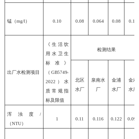
锰（
mg/l）
0.10
0.08
0.064
0.08
0.18
《生活饮
检测结果
用水卫生
标准》
出厂水检测项目
（
GB5749-
北区
泉南水
金浦
金鸡
2022）水
水厂
厂
水厂
水厂
质常规指
标及限值
浑浊度
/
1
0.11
0.116
0.122
0.094
（NTU）