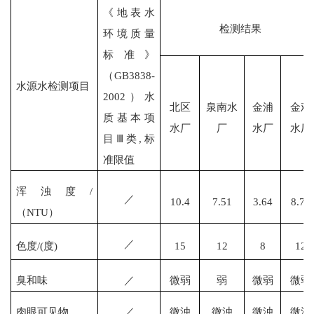
《地表水
检测结果
环境质量
标准》
（
GB3838-
水源水检测项目
2002）水
北区
泉南水
金浦
金鸡
质基本项
水厂
厂
水厂
水厂
目Ⅲ类,标
准限值
浑浊度
/
／
10.4
7.51
3.64
8.78
（NTU）
／
色度
/(度)
15
12
8
12
臭和味
／
微弱
弱
微弱
微弱
肉眼可见物
／
微浊
微浊
微浊
微浊