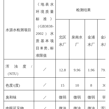
《地表水
检测结果
环境质量
标准》
（
GB3838-
水源水检测项目
2002）水
北区
泉南水
金浦
金鸡
质基本项
水厂
厂
水厂
水厂
目Ⅲ类,标
准限值
浑浊度
/
／
12.8
9.96
1.96
79.3
（NTU）
／
色度
/(度)
15
10
8
30
臭和味
／
微弱
微弱
微弱
弱
肉眼可见物
／
微浊
微浊
微浊
浑浊