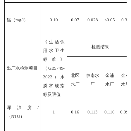
锰（
mg/l）
0.10
0.07
0.028
<0.05
0.35
《生活饮
检测结果
用水卫生
标准》
出厂水检测项目
（
GB5749-
北区
泉南水
金浦
金鸡
2022）水
水厂
厂
水厂
水厂
质常规指
标及限值
浑浊度
/
1
0.16
0.113
0.116
0.096
（NTU）