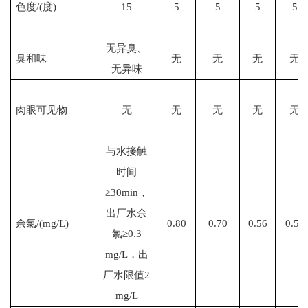
色度
/(度)
15
5
5
5
5
无异臭、
臭和味
无
无
无
无
无异味
肉眼可见物
无
无
无
无
无
与水接触
时间
≥30min，
出厂水余
余氯
/(mg/L)
0.80
0.70
0.56
0.50
氯≥0.3
mg/L，出
厂水限值2
mg/L