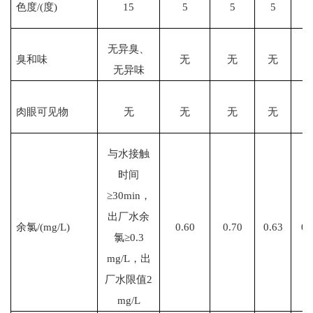
色度
/(度)
15
5
5
5
无异臭、
臭和味
无
无
无
无异味
肉眼可见物
无
无
无
无
与水接触
时间
≥30min，
出厂水余
余氯
/(mg/L)
0.60
0.70
0.63
0.
氯≥0.3
mg/L，出
厂水限值2
mg/L