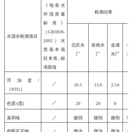
《地表水
检测结果
环境质量
标准》
（
GB3838-
水源水检测项目
2002）水
北区水
泉南水
金浦
金
质基本项
厂
厂
水厂
水
目Ⅲ类,标
准限值
浑浊度
/
／
16.1
13.6
2.54
1
（NTU）
／
色度
/(度)
20
20
8
3
臭和味
／
微弱
微弱
微弱
明
肉眼可见物
／
微浊
微浊
微浊
高