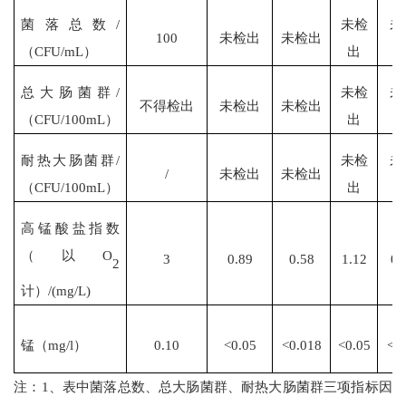
菌落总数
/
未检
未
100
未检出
未检出
（CFU/mL）
出
总大肠菌群
/
未检
未
不得检出
未检出
未检出
（CFU/100mL）
出
耐热大肠菌群
/
未检
未
/
未检出
未检出
（CFU/100mL）
出
高锰酸盐指数
（以
O
3
0.89
0.58
1.12
0.
2
计）
/(mg/L)
锰（
mg/l）
0.10
<0.05
<0.018
<0.05
<0
注：
1、表中菌落总数、总大肠菌群、耐热大肠菌群三项指标因