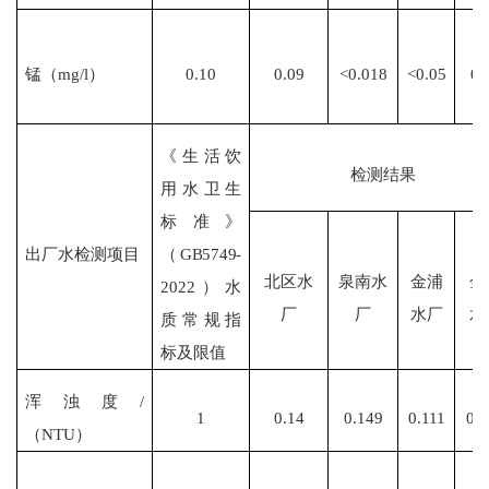
锰（
mg/l）
0.10
0.09
<0.018
<
0.05
0.
《生活饮
检测结果
用水卫生
标准》
出厂水检测项目
（
GB5749-
北区水
泉南水
金浦
金
2022）水
厂
厂
水厂
水
质常规指
标及限值
浑浊度
/
1
0.14
0.149
0.111
0.
（NTU）