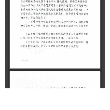
空
部
因
会
和
《
领
（
的
的
（
经
（
立