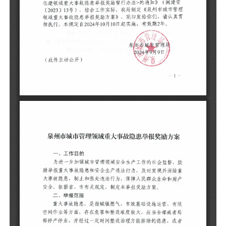
（
为
励
大
安
重