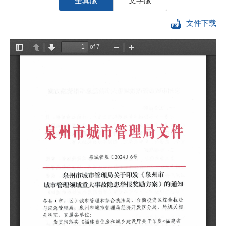
全真版
文字版
文件下载
各
与
关
为
住
〔
领
彻