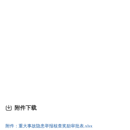
（
不
给
本
调
（
歪
事
关
附
附件下载
附件：重大事故隐患举报核查奖励审批表.xlsx