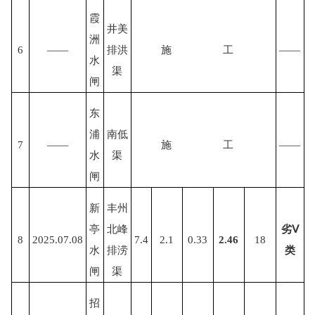
霞
井美
洲
6
——
排洪
施
工
——
水
渠
闸
东
浦
南低
7
——
施
工
——
水
渠
闸
新
丰州
亭
北峰
劣
Ⅴ
8
2025.07.08
7.4
2.1
0.33
2.46
18
水
排涝
类
闸
渠
招