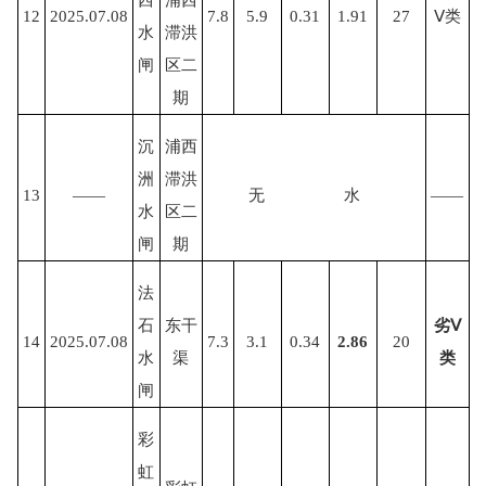
12
2025.07.08
7.8
5.9
0.31
1.91
27
Ⅴ类
水
滞洪
闸
区二
期
沉
浦西
洲
滞洪
13
——
无
水
——
水
区二
闸
期
法
石
东干
劣
Ⅴ
14
2025.07.08
7.3
3.1
0.34
2.86
20
水
渠
类
闸
彩
虹