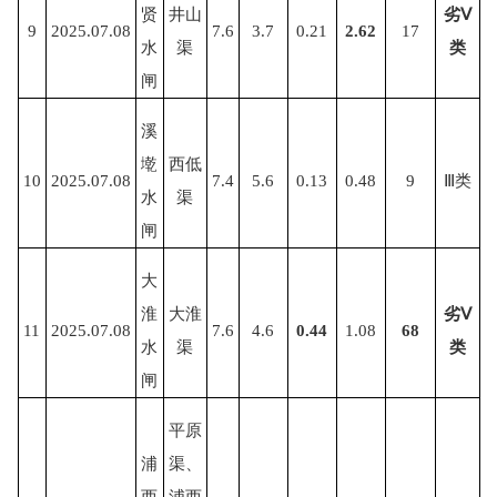
贤
井山
劣
Ⅴ
9
2025.07.08
7.6
3.7
0.21
2.62
17
水
渠
类
闸
溪
墘
西低
10
2025.07.08
7.4
5.6
0.13
0.48
9
Ⅲ类
水
渠
闸
大
淮
大淮
劣
Ⅴ
11
2025.07.08
7.6
4.6
0.44
1.08
68
水
渠
类
闸
平原
浦
渠、
西
浦西