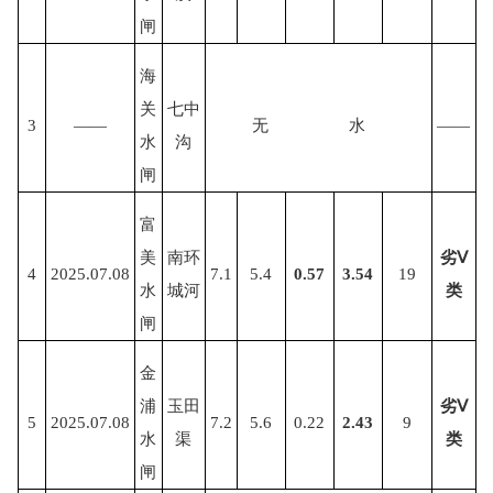
闸
海
关
七中
3
——
无
水
——
水
沟
闸
富
美
南环
劣
Ⅴ
4
2025.07.08
7.1
5.4
0.57
3.54
19
水
城河
类
闸
金
浦
玉田
劣
Ⅴ
5
2025.07.08
7.2
5.6
0.22
2.43
9
水
渠
类
闸