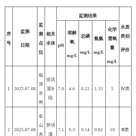
监测结果
监
水质
化学
监测
溶解
序
测
相关
总磷
类别
氨氮
需氧
氧
号
点
水体
日期
pH
量
评价
mg/L
mg/L
位
mg/L
mg/L
临
排洪
漳
1
2025.07.08
渠
B
7.0
4.6
0.22
1.33
5
Ⅳ类
水
段
闸
金
山
笋浯
2
2025.07.08
7.1
6.3
0.14
0.82
19
Ⅲ类
水
溪