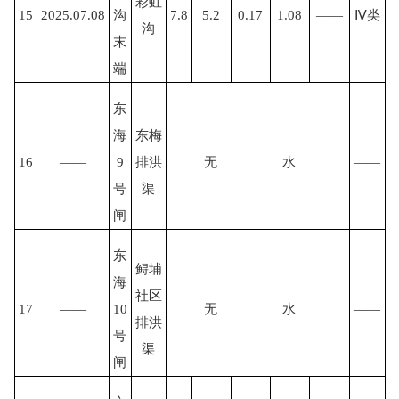
彩虹
15
2025.07.08
沟
7.8
5.2
0.17
1.08
——
Ⅳ类
沟
末
端
东
海
东梅
16
——
9
排洪
无
水
——
号
渠
闸
东
鲟埔
海
社区
17
——
10
无
水
——
排洪
号
渠
闸