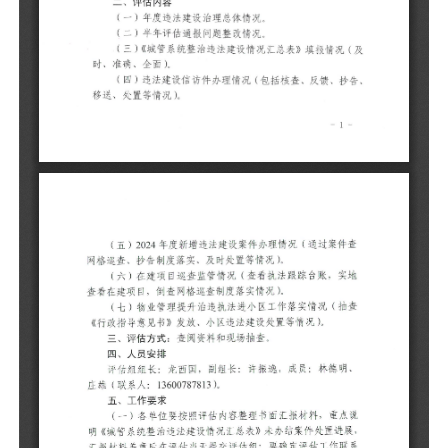
（
（
（
告
（
网
（
查
（
《
三