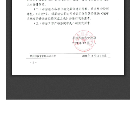
评
庄
（
明
展
联
（
举
系
（