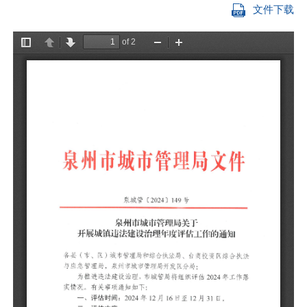
文件下载
各
法
为
实
一
（
（