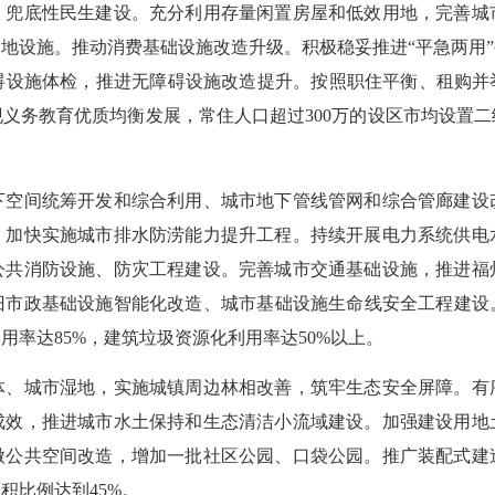
底性民生建设。充分利用存量闲置房屋和低效用地，完善城
地设施。推动消费基础设施改造升级。积极稳妥推进“平急两用
设施体检，推进无障碍设施改造提升。按照职住平衡、租购并举推进
实现义务教育优质均衡发展，常住人口超过300万的设区市均设置
间统筹开发和综合利用、城市地下管线管网和综合管廊建设
，加快实施城市排水防涝能力提升工程。持续开展电力系统供电
公共消防设施、防灾工程建设。完善城市交通基础设施，推进福
市政基础设施智能化改造、城市基础设施生命线安全工程建设。
用率达85%，建筑垃圾资源化利用率达50%以上。
城市湿地，实施城镇周边林相改善，筑牢生态安全屏障。有
成效，推进城市水土保持和生态清洁小流域建设。加强建设用地
微公共空间改造，增加一批社区公园、口袋公园。推广装配式建
积比例达到45%。