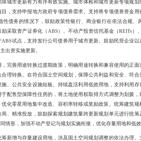
保障城市更新有力有序有效实施。城市体检和城市更新专项规划
项目，支持申报地方政府专项债券需求。支持将专项债券资金用
隐性债务的情况下，鼓励政策性银行、商业银行在依法合规、
采取资产证券化（ABS）、不动产投资信托基金（REITs）
产ABS试点，支持发行公司债券用于城市更新。鼓励民营企业以
自主出资实施更新。
完善用途转换过渡期政策，明确用途转换和兼容使用的正面
法合理转换。在符合国土空间规划，保障公共利益和安全、符合
设施、公共安全设施短板。持续盘活利用低效用地，支持利用存
用于配售型保障性住房的，将土地使用权取得方式调整为划拨，
，优化零星用地集中改造、容积率转移或奖励政策。统筹建筑规
布局、精准投放，鼓励探索规划建筑量跨更新规划单元进行统筹
不同情形，加强不动产登记与规划实施衔接，优化存量用地和低
新增与存量建设用地，涉及国土空间规划调整的依法办理。