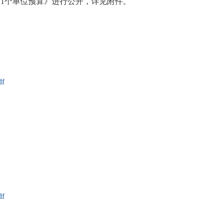
11个单位预算》
进行公开，详见附件。
f
f