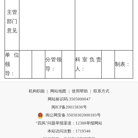
主管
部门
意见
单位
分管领
科室负责
领
制表：
导：
人：
导：
机构职能
|
网站地图
|
使用帮助
|
联系方式
网站标识码:3505000047
闽ICP备20015836号
闽公网安备 35050302000183号
“四风”问题举报渠道：
12388举报网站
本站访问次数：1719546