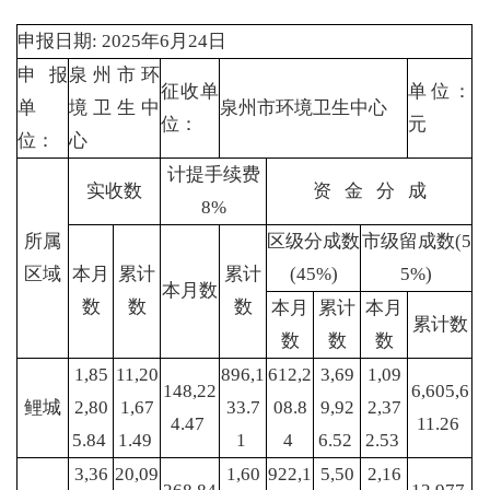
申报日期: 2025年6月24日
申报
泉州市环
征收单
单位：
单
境卫生中
泉州市环境卫生中心
位：
元
位：
心
计提手续费
实收数
资 金 分 成
8%
所属
区级分成数
市级留成数(5
区域
本月
累计
累计
(45%)
5%)
本月数
数
数
数
本月
累计
本月
累计数
数
数
数
1,85
11,20
896,1
612,2
3,69
1,09
148,22
6,605,6
鲤城
2,80
1,67
33.7
08.8
9,92
2,37
4.47
11.26
5.84
1.49
1
4
6.52
2.53
3,36
20,09
1,60
922,1
5,50
2,16