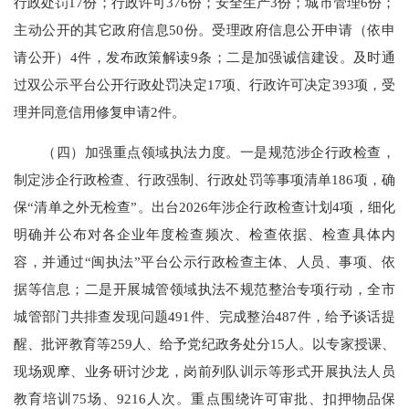
行政处罚17份；行政许可376份；安全生产3份；城市管理6份；
主动公开的其它政府信息50份。受理政府信息公开申请（依申
请公开）4件，发布政策解读9条；二是加强诚信建设。及时通
过双公示平台公开行政处罚决定17项、行政许可决定393项，受
理并同意信用修复申请2件。
（四）加强重点领域执法力度。一是规范涉企行政检查，
制定涉企行政检查、行政强制、行政处罚等事项清单186项，确
保“清单之外无检查”。出台2026年涉企行政检查计划4项，细化
明确并公布对各企业年度检查频次、检查依据、检查具体内
容，并通过“闽执法”平台公示行政检查主体、人员、事项、依
据等信息；二是开展城管领域执法不规范整治专项行动，全市
城管部门共排查发现问题491件、完成整治487件，给予谈话提
醒、批评教育等259人、给予党纪政务处分15人。以专家授课、
现场观摩、业务研讨沙龙，岗前列队训示等形式开展执法人员
教育培训75场、9216人次。重点围绕许可审批、扣押物品保