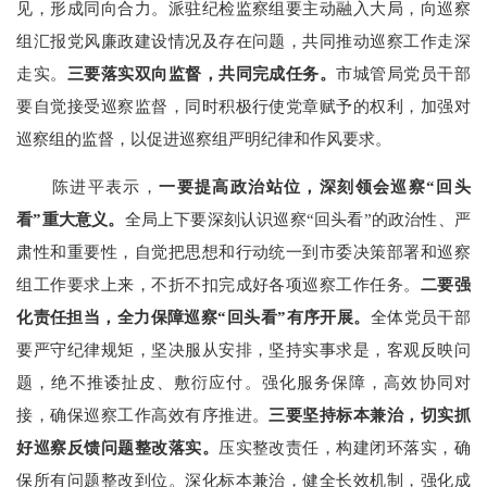
见，形成同向合力。派驻纪检监察组要主动融入大局，向巡察
组汇报党风廉政建设情况及存在问题，共同推动巡察工作走深
走实。
三要落实双向监督，共同完成任务。
市城管局党员干部
要自觉接受巡察监督，同时积极行使党章赋予的权利，加强对
巡察组的监督，以促进巡察组严明纪律和作风要求。
陈进平表示，
一要提高政治站位，深刻领会巡察“回头
看”重大意义。
全局上下要深刻认识巡察“回头看”的政治性、严
肃性和重要性，自觉把思想和行动统一到市委决策部署和巡察
组工作要求上来，不折不扣完成好各项巡察工作任务。
二要强
化责任担当，全力保障巡察“回头看”有序开展。
全体党员干部
要严守纪律规矩，坚决服从安排，坚持实事求是，客观反映问
题，绝不推诿扯皮、敷衍应付。强化服务保障，高效协同对
接，确保巡察工作高效有序推进。
三要坚持标本兼治，切实抓
好巡察反馈问题整改落实。
压实整改责任，构建闭环落实，确
保所有问题整改到位。深化标本兼治，健全长效机制，强化成