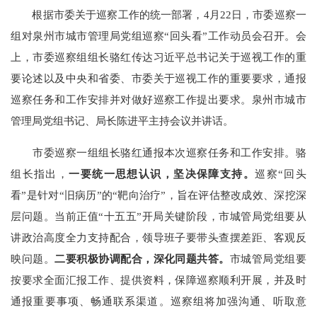
根据市委关于巡察工作的统一部署，4月22日，市委巡察一
组对泉州市城市管理局党组巡察“回头看”工作动员会召开。会
上，市委巡察组组长骆红传达习近平总书记关于巡视工作的重
要论述以及中央和省委、市委关于巡视工作的重要要求，通报
巡察任务和工作安排并对做好巡察工作提出要求。泉州市城市
管理局党组书记、局长陈进平主持会议并讲话。
市委巡察一组组长骆红通报本次巡察任务和工作安排。骆
组长指出，
一要统一思想认识，坚决保障支持。
巡察“回头
看”是针对“旧病历”的“靶向治疗”，旨在评估整改成效、深挖深
层问题。当前正值“十五五”开局关键阶段，市城管局党组要从
讲政治高度全力支持配合，领导班子要带头查摆差距、客观反
映问题。
二要积极协调配合，深化同题共答。
市城管局党组要
按要求全面汇报工作、提供资料，保障巡察顺利开展，并及时
通报重要事项、畅通联系渠道。巡察组将加强沟通、听取意