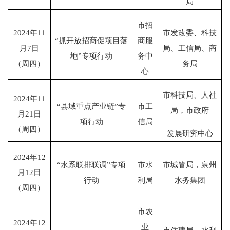
局
市招
2024
年
11
市发改委、科技
“
抓开放招商促项目落
商服
月
7
日
局、工信局、商
地
”
专项行动
务中
（周四）
务局
心
市科技局、人社
2024
年
11
“
县域重点产业链
”
专
市工
局，市政府
月
21
日
项行动
信局
（周四）
发展研究中心
2024
年
12
“
水系联排联调
”
专项
市水
市城管局，泉州
月
12
日
行动
利局
水务集团
（周四）
市农
2024
年
12
业