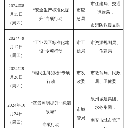
市住建局、交通
2024
年
8
“
安全生产标准化提
市应
运输局，
月
15
日
升
”
专项行动
急局
（周四）
市消防救援支队
2024
年
9
“
工业园区标准化建
市工
市资源规划局、
月
12
日
设
”
专项行动
信局
住建局
（周四）
2024
年
9
“
惠民生补短板
”
专项
市发
市教育局、民政
月
26
日
行动
改委
局、卫健委
（周四）
泉州城建集团、
“
夜景照明提升
”“
绿满
2024
年
10
水务集团，
市城
泉城
”
月
24
日
管局
南安市城市管理
（周四）
专项行动