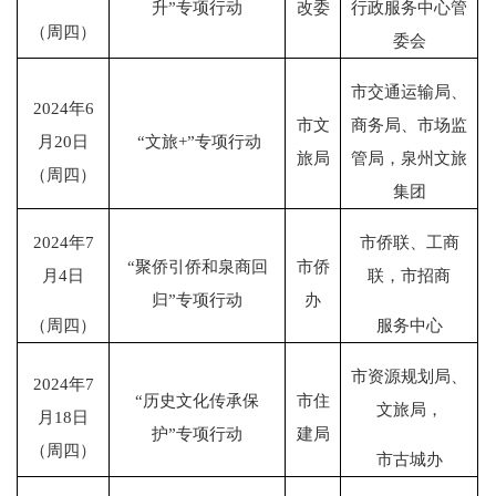
升
”
专项行动
改委
行政服务中心管
（周四）
委会
市交通运输局、
2024
年
6
市文
商务局、市场监
月
20
日
“
文旅
+”
专项行动
旅局
管局，泉州文旅
（周四）
集团
2024
年
7
市侨联、工商
“
聚侨引侨和泉商回
市侨
月
4
日
联，市招商
归
”
专项行动
办
（周四）
服务中心
市资源规划局、
2024
年
7
“
历史文化传承保
市住
文旅局，
月
18
日
护
”
专项行动
建局
（周四）
市古城办