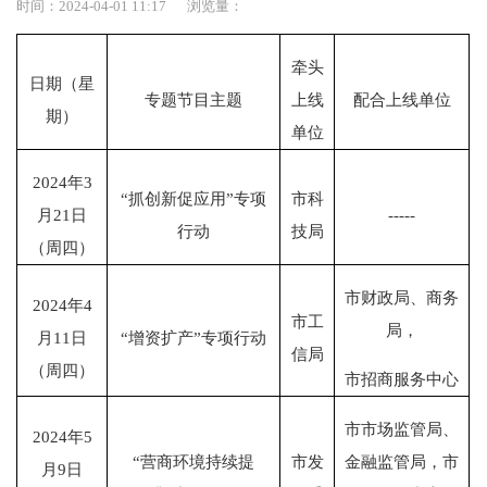
时间：2024-04-01 11:17
浏览量：
牵头
日期（星
专题节目主题
上线
配合上线单位
期）
单位
2024
年
3
“
抓创新促应用
”
专项
市科
月
21
日
-----
行动
技局
（周四）
市财政局、商务
2024
年
4
市工
局，
月
11
日
“
增资扩产
”
专项行动
信局
（周四）
市招商服务中心
市市场监管局、
2024
年
5
“
营商环境持续提
市发
金融监管局，市
月
9
日